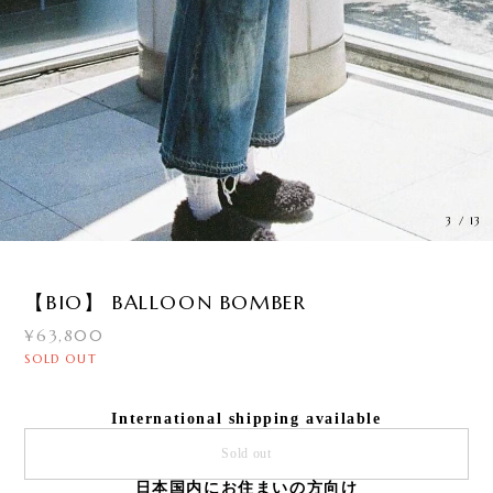
3
/
13
【BIO】 BALLOON BOMBER
¥63,800
SOLD OUT
International shipping available
Sold out
日本国内にお住まいの方向け