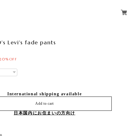
's Levi's fade pants
20%OFF
International shipping available
Add to cart
日本国内にお住まいの方向け
0-