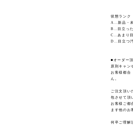
状態ランク
A…新品・
B…目立っ
C…あまり
D…目立つ
■オーダー
原則キャン
お客様都合
ん。
ご注文頂い
包させて頂
お客様ご都
ます他のお
何卒ご理解