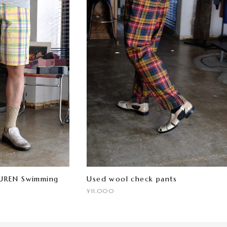
UREN Swimming
Used wool check pants
¥11,000