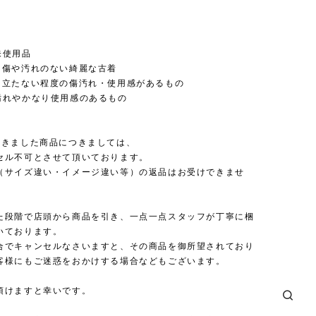
未使用品
た傷や汚れのない綺麗な古着
目立たない程度の傷汚れ・使用感があるもの
汚れやかなり使用感のあるもの
頂きました商品につきましては、
セル不可とさせて頂いております。
（サイズ違い・イメージ違い等）の返品はお受けできませ
た段階で店頭から商品を引き、一点一点スタッフが丁寧に梱
いております。
合でキャンセルなさいますと、その商品を御所望されており
客様にもご迷惑をおかけする場合などもございます。
頂けますと幸いです。