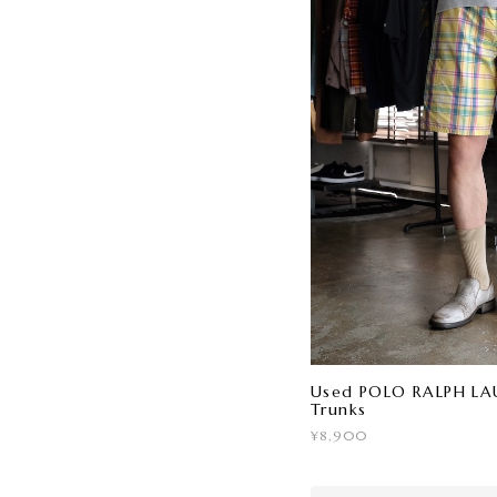
Used POLO RALPH LA
Trunks
¥8,900