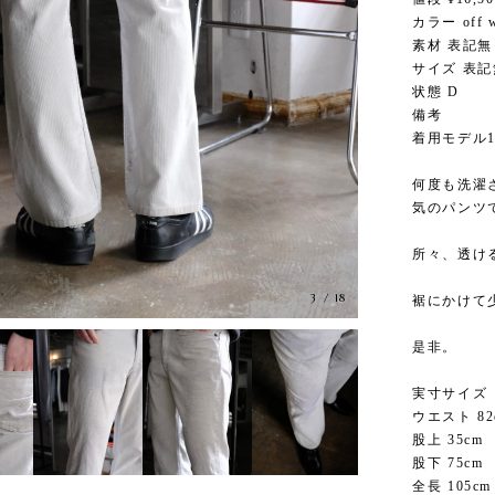
カラー off w
素材 表記無
サイズ 表
状態 D
備考
着用モデル1
何度も洗濯
気のパンツ
所々、透け
3
/
18
裾にかけて
是非。
実寸サイズ
ウエスト 82
股上 35cm
股下 75cm
全長 105cm