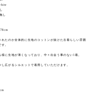
hite
し
記無し
78cm
されたのか全体的に生地のコットンが抜けた古着らしい雰囲
です。
る様に生地が薄くなっており、中々出会う事のない1着。
少し広がるシルエットで着用していただけます。
cm