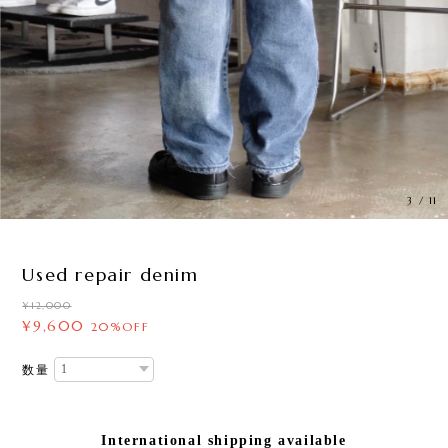
3
/
11
Used repair denim
¥12,000
¥9,600
20%OFF
数量
International shipping available