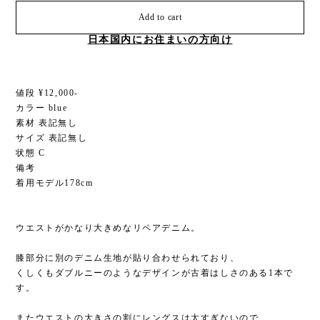
Add to cart
日本国内にお住まいの方向け
値段 ¥12,000-
カラー blue
素材 表記無し
サイズ 表記無し
状態 C
備考
着用モデル178cm
ウエストがかなり大きめなリペアデニム。
膝部分に別のデニム生地が貼り合わせられており、
くしくもダブルニーのようなデザインが古着はしさのある1本で
す。
またウエストの大きさの割にレングスは太すぎないので、