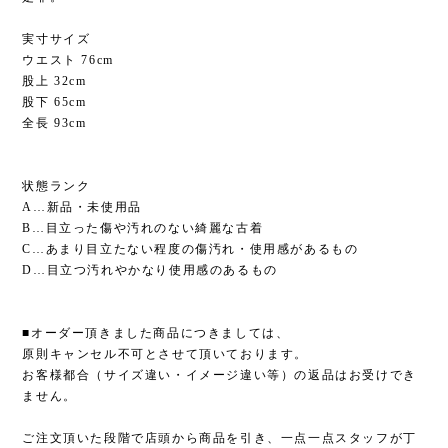
実寸サイズ
ウエスト 76cm
股上 32cm
股下 65cm
全長 93cm
状態ランク
A…新品・未使用品
B…目立った傷や汚れのない綺麗な古着
C…あまり目立たない程度の傷汚れ・使用感があるもの
D…目立つ汚れやかなり使用感のあるもの
■オーダー頂きました商品につきましては、
原則キャンセル不可とさせて頂いております。
お客様都合（サイズ違い・イメージ違い等）の返品はお受けでき
ません。
ご注文頂いた段階で店頭から商品を引き、一点一点スタッフが丁