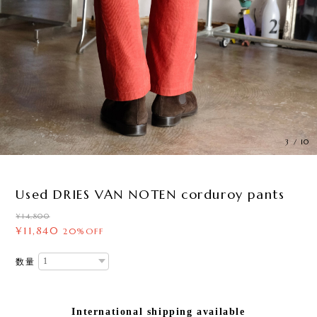
3
/
10
Used DRIES VAN NOTEN corduroy pants
¥14,800
¥11,840
20%OFF
数量
International shipping available