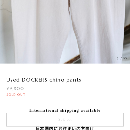
5
/
10
Used DOCKERS chino pants
¥9,800
SOLD OUT
International shipping available
Sold out
日本国内にお住まいの方向け