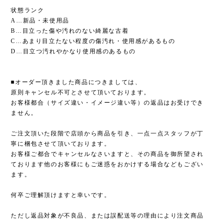
状態ランク
A…新品・未使用品
B…目立った傷や汚れのない綺麗な古着
C…あまり目立たない程度の傷汚れ・使用感があるもの
D…目立つ汚れやかなり使用感のあるもの
■オーダー頂きました商品につきましては、
原則キャンセル不可とさせて頂いております。
お客様都合（サイズ違い・イメージ違い等）の返品はお受けでき
ません。
ご注文頂いた段階で店頭から商品を引き、一点一点スタッフが丁
寧に梱包させて頂いております。
お客様ご都合でキャンセルなさいますと、その商品を御所望され
ております他のお客様にもご迷惑をおかけする場合などもござい
ます。
何卒ご理解頂けますと幸いです。
ただし返品対象が不良品、または誤配送等の理由により注文商品