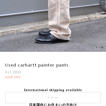
3
/
18
Used carhartt painter pants
¥13,200
SOLD OUT
International shipping available
Sold out
日本国内にお住まいの方向け