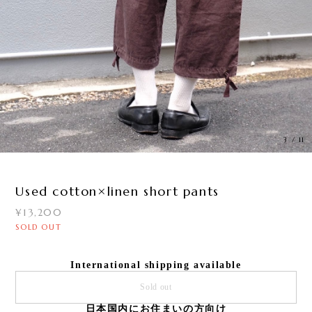
3
/
11
Used cotton×linen short pants
¥13,200
SOLD OUT
International shipping available
Sold out
日本国内にお住まいの方向け