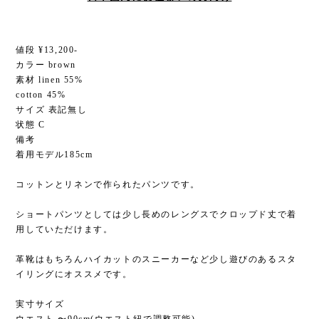
値段 ¥13,200-
カラー brown
素材 linen 55%
cotton 45%
サイズ 表記無し
状態 C
備考
着用モデル185cm
コットンとリネンで作られたパンツです。
ショートパンツとしては少し長めのレングスでクロップド丈で着
用していただけます。
革靴はもちろんハイカットのスニーカーなど少し遊びのあるスタ
イリングにオススメです。
実寸サイズ
ウエスト 〜90cm(ウエスト紐で調整可能)