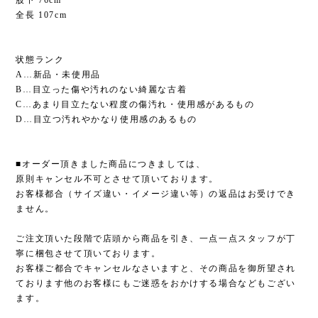
全長 107cm
状態ランク
A…新品・未使用品
B…目立った傷や汚れのない綺麗な古着
C…あまり目立たない程度の傷汚れ・使用感があるもの
D…目立つ汚れやかなり使用感のあるもの
■オーダー頂きました商品につきましては、
原則キャンセル不可とさせて頂いております。
お客様都合（サイズ違い・イメージ違い等）の返品はお受けでき
ません。
ご注文頂いた段階で店頭から商品を引き、一点一点スタッフが丁
寧に梱包させて頂いております。
お客様ご都合でキャンセルなさいますと、その商品を御所望され
ております他のお客様にもご迷惑をおかけする場合などもござい
ます。