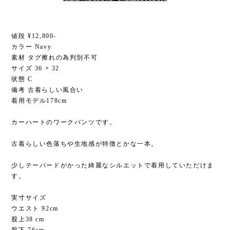
値段 ¥12,800-
カラー Navy
素材 タグ擦れの為判別不可
サイズ 36 × 32
状態 C
備考 古着らしい風合い
着用モデル178cm
カーハートのワークパンツです。
古着らしい色落ちや生地感が特徴とかな一本。
少しテーパードがかった綺麗なシルエットで着用していただけま
す。
実寸サイズ
ウエスト 92cm
股上38 cm
股下 76cm