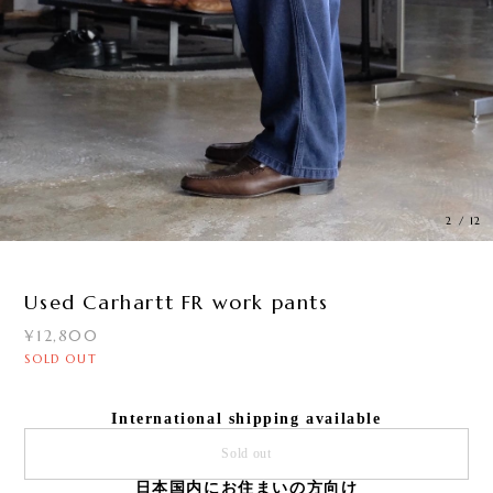
3
/
12
Used Carhartt FR work pants
¥12,800
SOLD OUT
International shipping available
Sold out
日本国内にお住まいの方向け