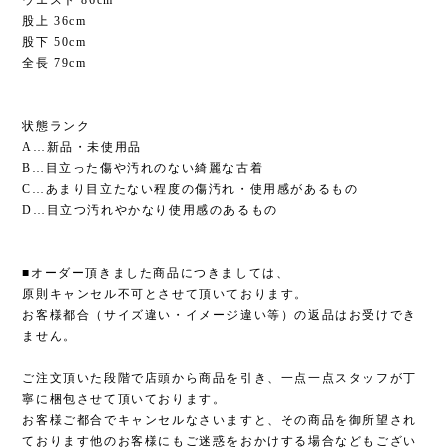
ウエスト 86cm
股上 36cm
股下 50cm
全長 79cm
状態ランク
A…新品・未使用品
B…目立った傷や汚れのない綺麗な古着
C…あまり目立たない程度の傷汚れ・使用感があるもの
D…目立つ汚れやかなり使用感のあるもの
■オーダー頂きました商品につきましては、
原則キャンセル不可とさせて頂いております。
お客様都合（サイズ違い・イメージ違い等）の返品はお受けでき
ません。
ご注文頂いた段階で店頭から商品を引き、一点一点スタッフが丁
寧に梱包させて頂いております。
お客様ご都合でキャンセルなさいますと、その商品を御所望され
ております他のお客様にもご迷惑をおかけする場合などもござい