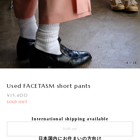
4
/
14
Used FACETASM short pants
¥15,400
SOLD OUT
International shipping available
Sold out
日本国内にお住まいの方向け