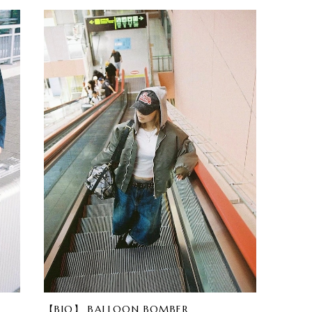
【BIO】 BALLOON BOMBER