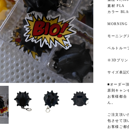
素材 PLA
カラー BLA
MORNING 
モーニング
ベルトルー
※3Dプリ
サイズ表記O
2
/
8
■オーダー
原則キャン
お客様都合
ん。
ご注文頂い
包させて頂
お客様ご都