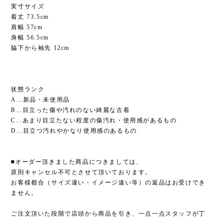
実寸サイズ
着丈 73.5cm
肩幅 57cm
身幅 56.5cm
脇下から袖先 12cm
状態ランク
A…新品・未使用品
B…目立った傷や汚れのない綺麗な古着
C…あまり目立たない程度の傷汚れ・使用感があるもの
D…目立つ汚れやかなり使用感のあるもの
■オーダー頂きました商品につきましては、
原則キャンセル不可とさせて頂いております。
お客様都合（サイズ違い・イメージ違い等）の返品はお受けでき
ません。
ご注文頂いた段階で店頭から商品を引き、一点一点スタッフが丁