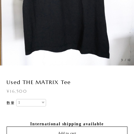
3
/
12
Used THE MATRIX Tee
¥16,500
数量
International shipping available
Add to cart