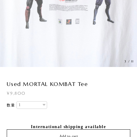
3
/
11
Used MORTAL KOMBAT Tee
¥9,800
数量
International shipping available
Add to cart