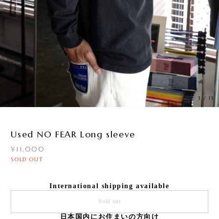
3
/
13
Used NO FEAR Long sleeve
¥11,000
SOLD OUT
International shipping available
Sold out
日本国内にお住まいの方向け