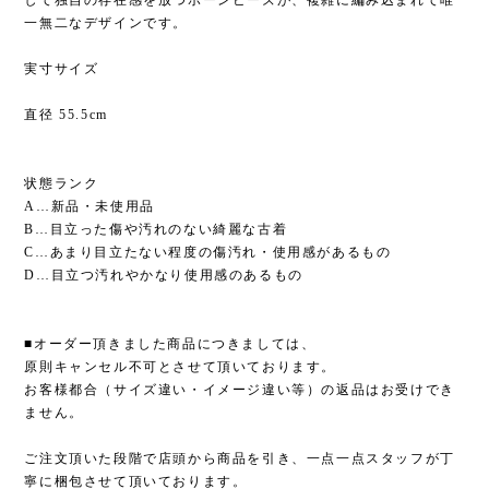
して独自の存在感を放つボーンビーズが、複雑に編み込まれて唯
一無二なデザインです。
実寸サイズ
直径 55.5cm
状態ランク
A…新品・未使用品
B…目立った傷や汚れのない綺麗な古着
C…あまり目立たない程度の傷汚れ・使用感があるもの
D…目立つ汚れやかなり使用感のあるもの
■オーダー頂きました商品につきましては、
原則キャンセル不可とさせて頂いております。
お客様都合（サイズ違い・イメージ違い等）の返品はお受けでき
ません。
ご注文頂いた段階で店頭から商品を引き、一点一点スタッフが丁
寧に梱包させて頂いております。