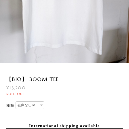
3
/
10
【BIO】 BOOM TEE
¥13,200
SOLD OUT
種類
International shipping available