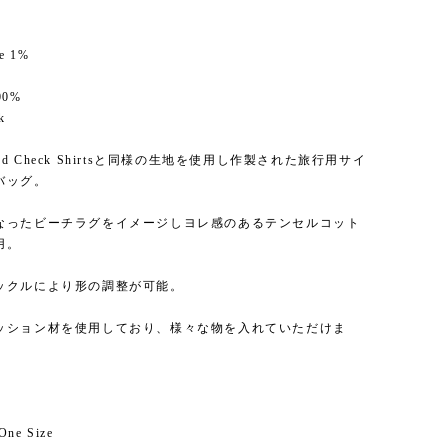
ne 1%
100%
k
ached Check Shirtsと同様の生地を使用し作製された旅行用サイ
バッグ。
なったビーチラグをイメージしヨレ感のあるテンセルコット
用。
ックルにより形の調整が可能。
ッション材を使用しており、様々な物を入れていただけま
e Size