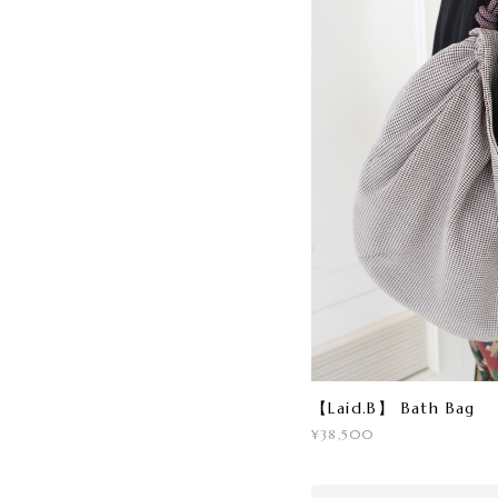
【Laid.B】 Bath Bag
¥38,500