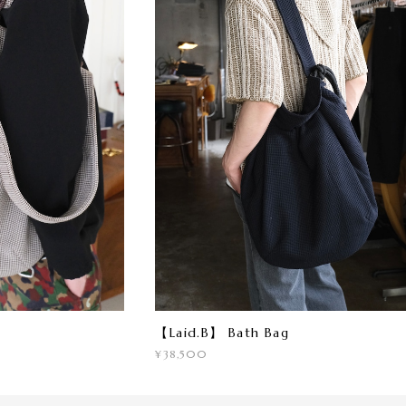
【Laid.B】 Bath Bag
¥38,500