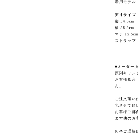
着用モデル
実寸サイズ
縦 54.5cm
横 58.5cm
マチ 15.5c
ストラップ 4
■オーダー
原則キャン
お客様都合
ん。
ご注文頂い
包させて頂
お客様ご都
ます他のお
何卒ご理解