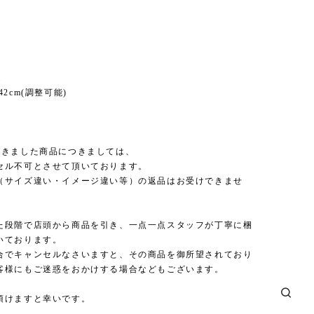
m
2cm(調整可能)
頂きました商品につきましては、
セル不可とさせて頂いております。
（サイズ違い・イメージ違い等）の返品はお受けできませ
た段階で店頭から商品を引き、一点一点スタッフが丁寧に梱
いております。
合でキャンセルなさいますと、その商品を御所望されており
客様にもご迷惑をおかけする場合などもございます。
頂けますと幸いです。