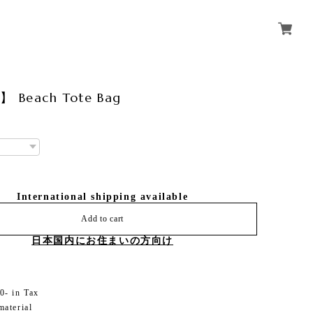
B】 Beach Tote Bag
International shipping available
Add to cart
日本国内にお住まいの方向け
- in Tax
aterial