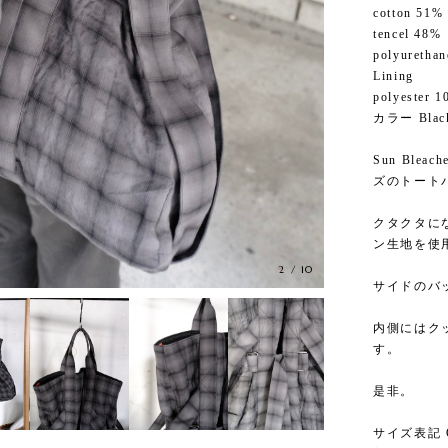
cotton 51%
tencel 48%
polyuretha
Lining
polyester 
カラー Blac
Sun Ble
ズのトート
クタクタに
ン生地を使
2
/
10
サイドのバ
内側にはク
す。
是非。
サイズ表記 On