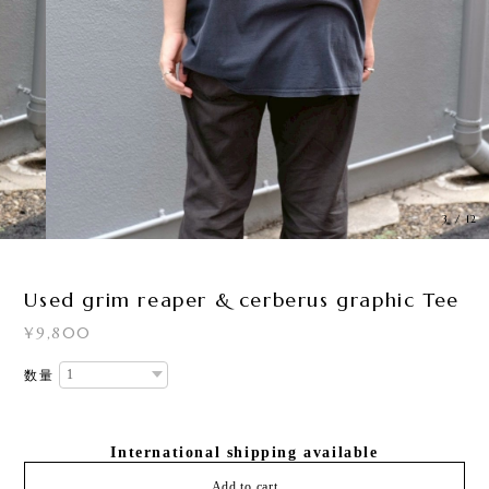
3
/
12
Used grim reaper & cerberus graphic Tee
¥9,800
数量
International shipping available
Add to cart