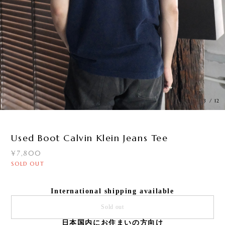
3
/
12
Used Boot Calvin Klein Jeans Tee
¥7,800
SOLD OUT
International shipping available
Sold out
日本国内にお住まいの方向け