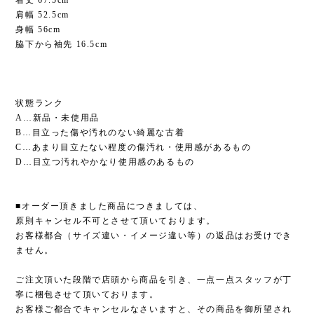
着丈 67.5cm
肩幅 52.5cm
身幅 56cm
脇下から袖先 16.5cm
状態ランク
A…新品・未使用品
B…目立った傷や汚れのない綺麗な古着
C…あまり目立たない程度の傷汚れ・使用感があるもの
D…目立つ汚れやかなり使用感のあるもの
■オーダー頂きました商品につきましては、
原則キャンセル不可とさせて頂いております。
お客様都合（サイズ違い・イメージ違い等）の返品はお受けでき
ません。
ご注文頂いた段階で店頭から商品を引き、一点一点スタッフが丁
寧に梱包させて頂いております。
お客様ご都合でキャンセルなさいますと、その商品を御所望され