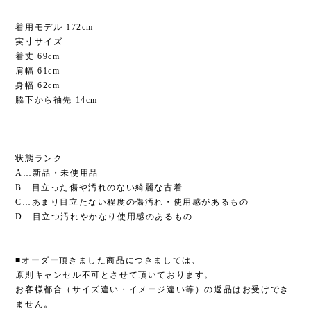
着用モデル 172cm
実寸サイズ
着丈 69cm
肩幅 61cm
身幅 62cm
脇下から袖先 14cm
状態ランク
A…新品・未使用品
B…目立った傷や汚れのない綺麗な古着
C…あまり目立たない程度の傷汚れ・使用感があるもの
D…目立つ汚れやかなり使用感のあるもの
■オーダー頂きました商品につきましては、
原則キャンセル不可とさせて頂いております。
お客様都合（サイズ違い・イメージ違い等）の返品はお受けでき
ません。