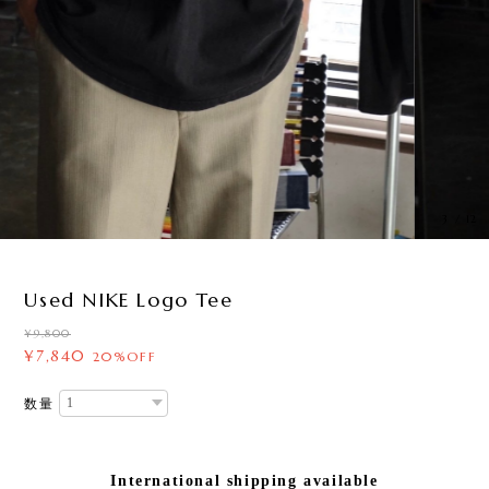
3
/
12
Used NIKE Logo Tee
¥9,800
¥7,840
20%OFF
数量
International shipping available