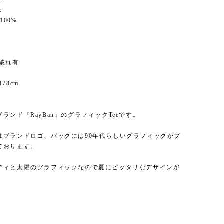
e
 100%
に破れ有
78cm
ランド『RayBan』のグラフィックTeeです。
はブランドロゴ、バックには90年代らしいグラフィックがプ
ております。
ディと太陽のグラフィックなので夏にピッタリなデザインが
。