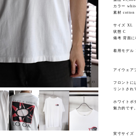
カラー whit
素材 cotton
サイズ XL
状態 C
備考 背面
着用モデル 1
アイウェアブ
3
/
13
フロントに
リントされ
ホワイトボ
魅力的です
実寸サイズ