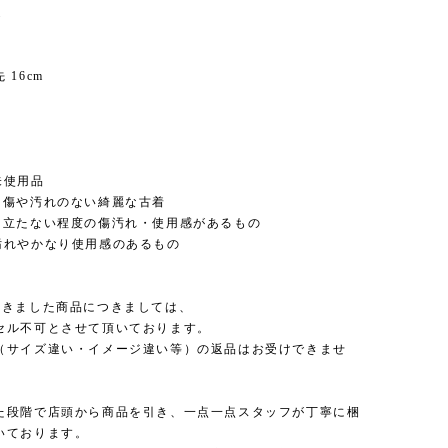
m
 16cm
未使用品
た傷や汚れのない綺麗な古着
目立たない程度の傷汚れ・使用感があるもの
汚れやかなり使用感のあるもの
頂きました商品につきましては、
セル不可とさせて頂いております。
（サイズ違い・イメージ違い等）の返品はお受けできませ
た段階で店頭から商品を引き、一点一点スタッフが丁寧に梱
いております。