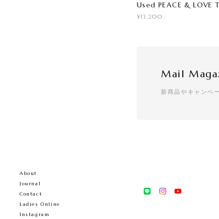
Used PEACE & LOVE 
¥13,200
Mail Maga
新商品やキャンペ
About
Journal
Contact
Ladies Online
Instagram