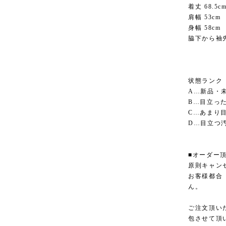
着丈 68.5c
肩幅 53cm
身幅 58cm
脇下から袖先
状態ランク
A…新品・
B…目立っ
C…あまり
D…目立つ
■オーダー
原則キャン
お客様都合
ん。
ご注文頂い
包させて頂