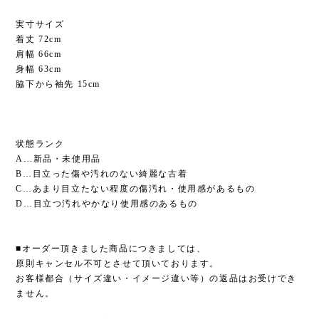
実寸サイズ
着丈 72cm
肩幅 66cm
身幅 63cm
脇下から袖先 15cm
状態ランク
A…新品・未使用品
B…目立った傷や汚れのない綺麗な古着
C…あまり目立たない程度の傷汚れ・使用感があるもの
D…目立つ汚れやかなり使用感のあるもの
■オーダー頂きました商品につきましては、
原則キャンセル不可とさせて頂いております。
お客様都合（サイズ違い・イメージ違い等）の返品はお受けでき
ません。