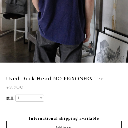
3
/
3
Used Duck Head NO PRiSONERS Tee
¥9,800
数量
International shipping available
Add to cart