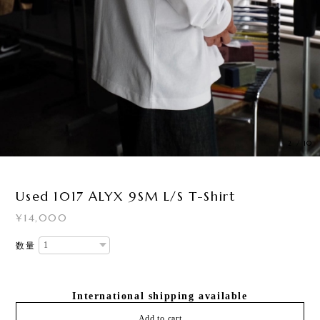
3
/
10
Used 1017 ALYX 9SM L/S T-Shirt
¥14,000
数量
International shipping available
Add to cart