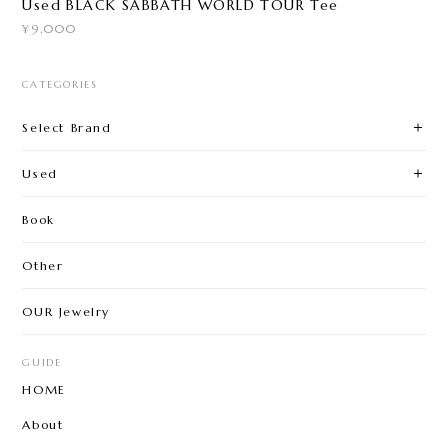
Used BLACK SABBATH WORLD TOUR Tee
¥9,000
CATEGORIES
Select Brand
Used
Book
Other
OUR Jewelry
GUIDE
HOME
About